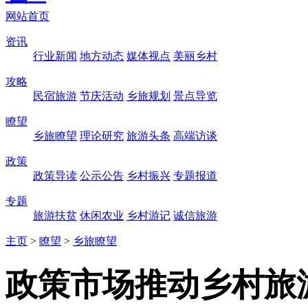
网站首页
资讯
行业新闻
地方动态
媒体视点
美丽乡村
攻略
民宿旅游
节庆活动
乡旅规划
景点导览
瞭望
乡旅瞭望
理论研究
旅游头条
高端访谈
政策
政策导读
公示公告
乡村振兴
专题报道
专题
旅游扶贫
休闲农业
乡村游记
诚信旅游
主页
>
瞭望
>
乡旅瞭望
政策市场推动乡村旅