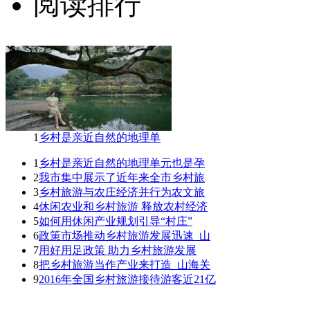
阅读排行
1
乡村是亲近自然的地理单
1
乡村是亲近自然的地理单元也是孕
2
我市集中展示了近年来全市乡村旅
3
乡村旅游与农庄经济并行为农文旅
4
休闲农业和乡村旅游 释放农村经济
5
如何用休闲产业规划引导“村庄”
6
政策市场推动乡村旅游发展迅速_山
7
用好用足政策 助力乡村旅游发展
8
把乡村旅游当作产业来打造_山海关
9
2016年全国乡村旅游接待游客近21亿