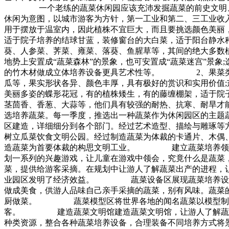
一个老练的蔬菜休闲园应该充沛发掘蔬菜的前史文明、现代
休闲为意图，以城市游客为方针，第一工业和第二、三工业收
用于摆放于温室内，因此植株不宜巨大，而且要挑选颜色美丽
适于院子培养的结球甘蓝，装修窗台的大白菜，适于阳台静水
葵、人参菜、荠菜、雍菜、落葵、鱼腥草等，其间的绝大多数
地势上安置成“蔬菜森林”的景象，也可安置成“蔬菜迷宫”景象;
的竹木材做成立体培养设备更具艺术性等。 2、果菜类：
瓜等，果实形状各异、颜色丰厚，具有极好的赏识和实用价值;
美丽多姿的蝶形花冠，有的植株矮生，有的藤缠棚架，适于
茎茴香、香葱、大蒜等，他们具有较强的耐热、抗寒、耐旱
选培养蔬菜。每一季度，推选出一种蔬菜作为休闲园区的主
区建造，详细细分到各个部门。经过艺术造型、描绘与雕琢等
树立瓜菜饮食文明公园。经过制造蔬菜为体裁的卡通片、木偶
造蔬菜为首要体裁的构思文明工业。 建立蔬菜培养领会区
划一系列的兴趣游戏，让儿童在游戏中领会，究竟什么是蔬
菜，提供给游客采摘。在规划中让游人了解蔬菜出产的进程，
业园区发明了经济效益。 蔬菜设备区展现蔬菜培养设备
做成美食，供游人品味自己亲手采摘的蔬菜，别有风味。蔬菜
厨做菜。 蔬菜模型区将世界各地的闻名蔬菜以模型制造的
客。 建造蔬菜文明馆建造蔬菜文明馆，让游人了解蔬菜
种类资源，整合各种蔬菜培养设备，合理装备不同培养方式将