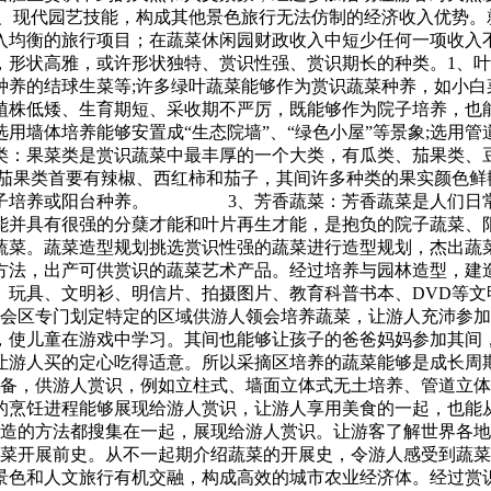
园艺技能，构成其他景色旅行无法仿制的经济收入优势。就
入均衡的旅行项目；在蔬菜休闲园财政收入中短少任何一项收入
，形状高雅，或许形状独特、赏识性强、赏识期长的种类。1、
种养的结球生菜等;许多绿叶蔬菜能够作为赏识蔬菜种养，如小白
植株低矮、生育期短、采收期不严厉，既能够作为院子培养，也
选用墙体培养能够安置成“生态院墙”、“绿色小屋”等景象;选用管
果菜类是赏识蔬菜中最丰厚的一个大类，有瓜类、茄果类、豆
茄果类首要有辣椒、西红柿和茄子，其间许多种类的果实颜色鲜
院子培养或阳台种养。 3、芳香蔬菜：芳香蔬菜是人们日常
才能并具有很强的分蘖才能和叶片再生才能，是抱负的院子蔬
题蔬菜。蔬菜造型规划挑选赏识性强的蔬菜进行造型规划，杰
方法，出产可供赏识的蔬菜艺术产品。经过培养与园林造型，建
、玩具、文明衫、明信片、拍摄图片、教育科普书本、DVD等文
专门划定特定的区域供游人领会培养蔬菜，让游人充沛参加其
菜，使儿童在游戏中学习。其间也能够让孩子的爸爸妈妈参加
让游人买的定心吃得适意。所以采摘区培养的蔬菜能够是成长周
，供游人赏识，例如立柱式、墙面立体式无土培养、管道
的烹饪进程能够展现给游人赏识，让游人享用美食的一起，也能
方法都搜集在一起，展现给游人赏识。让游客了解世界各地不
开展前史。从不一起期介绍蔬菜的开展史，令游人感受到
景色和人文旅行有机交融，构成高效的城市农业经济体。经过赏