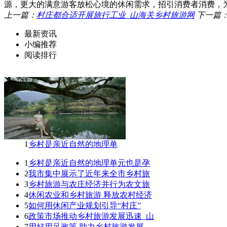
源，更大的满意游客放松心境的休闲需求，招引消费者消费，
上一篇：
村庄都合适开展旅行工业_山海关乡村旅游网
下一篇
最新资讯
小编推荐
阅读排行
1
乡村是亲近自然的地理单
1
乡村是亲近自然的地理单元也是孕
2
我市集中展示了近年来全市乡村旅
3
乡村旅游与农庄经济并行为农文旅
4
休闲农业和乡村旅游 释放农村经济
5
如何用休闲产业规划引导“村庄”
6
政策市场推动乡村旅游发展迅速_山
7
用好用足政策 助力乡村旅游发展