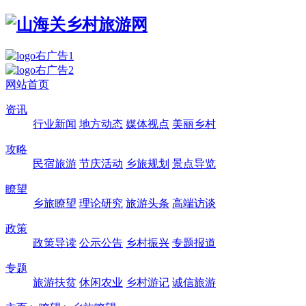
网站首页
资讯
行业新闻
地方动态
媒体视点
美丽乡村
攻略
民宿旅游
节庆活动
乡旅规划
景点导览
瞭望
乡旅瞭望
理论研究
旅游头条
高端访谈
政策
政策导读
公示公告
乡村振兴
专题报道
专题
旅游扶贫
休闲农业
乡村游记
诚信旅游