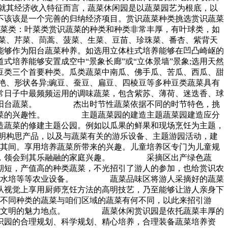
其经济收入特征而言，蔬菜休闲园是以蔬菜园艺为根底，以
不该该是一个完善的归纳经济项目。赏识蔬菜种类挑选赏识蔬菜
叶菜类：叶菜类赏识蔬菜的种类和种类非常丰厚，有叶球类，如
菜、芹菜、茼蒿、菠菜、生菜、豆苗、珍珠菜、番杏、紫背天
能够作为阳台蔬菜种养。如选用立体柱式培养能够在凹凸崎岖的
道式培养能够安置成空中“景象长廊”或“立体景墙”景象;选用天然
类三个首要种类。瓜类蔬菜中南瓜、佛手瓜、苦瓜、西瓜、甜
艳、形状各异;豌豆、蚕豆、扁豆、四棱豆等多种豆类蔬菜具有
日子中最频频运用的调味蔬菜，包含紫苏、薄荷、迷迭香、球
菜、阳台蔬菜。 杰出时节性蔬菜依据不同的时节特色，挑
出蔬菜的兴趣性。 主题蔬菜园的建造主题蔬菜园建造应分
造蔬菜的修建主题公园。例如以瓜果的鲜果和现场烹饪为主题，
明构思产品，以及与蔬菜有关的游乐设备、主题游园活动，建
间。享用培养蔬菜所带来的兴趣。儿童培养区专门为儿童规
其间，领会到其乐融融的家庭兴趣。 采摘区出产绿色蔬
期短，产值高的种类蔬菜，不光招引了游人的参加，也给赏识农
立体水培等等农业设备。 蔬菜品味区将游人采摘好的蔬菜
从视觉上享用厨师烹饪方法的高明技艺，乃至能够让游人亲身下
同种类的蔬菜与咱们区域的蔬菜有何不同，以此来招引游
蔬菜文明的魅力地点。 蔬菜休闲赏识园是依托蔬菜丰厚的
识园的合理规划、科学规划、精心培养，合理装备蔬菜培养资