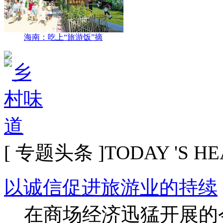
海南：吃上“旅游饭”摘
[ 专题头条 ]
TODAY 'S H
以诚信促进旅游业的持续
在商场经济迅猛开展的