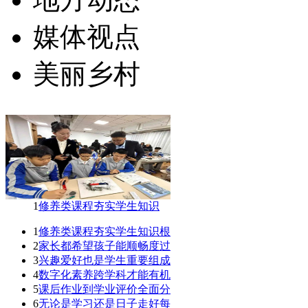
媒体视点
美丽乡村
1
修养类课程夯实学生知识
1
修养类课程夯实学生知识根
2
家长都希望孩子能顺畅度过
3
兴趣爱好也是学生重要组成
4
数字化素养跨学科才能有机
5
课后作业到学业评价全面分
6
无论是学习还是日子走好每