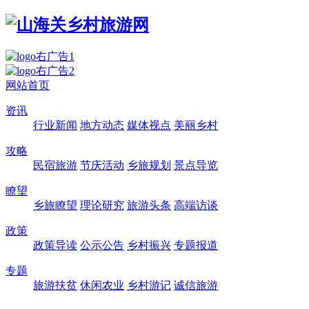
网站首页
资讯
行业新闻
地方动态
媒体视点
美丽乡村
攻略
民宿旅游
节庆活动
乡旅规划
景点导览
瞭望
乡旅瞭望
理论研究
旅游头条
高端访谈
政策
政策导读
公示公告
乡村振兴
专题报道
专题
旅游扶贫
休闲农业
乡村游记
诚信旅游