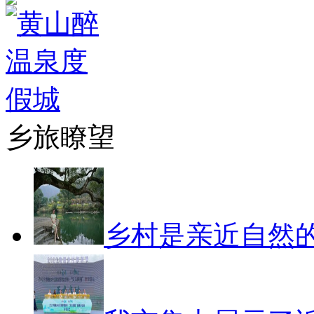
乡旅瞭望
乡村是亲近自然