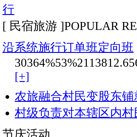
[ 民宿旅游 ]
POPULAR R
沿系统施行订单班定向班
30364%53%2113812.656
[+]
农旅融合村民变股东铺
村级负责对本辖区内村
节庆活动