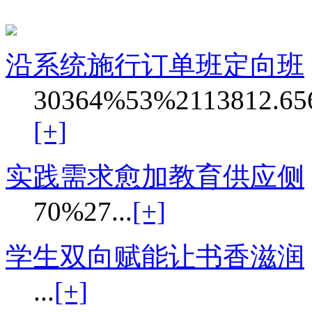
沿系统施行订单班定向班
30364%53%2113812.656
[+]
实践需求愈加教育供应侧
70%27...
[+]
学生双向赋能让书香滋润
...
[+]