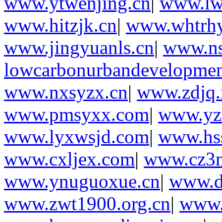
www.ytwenjing.cn
|
www.lwl
www.hitzjk.cn
|
www.whtrhy
www.jingyuanls.cn
|
www.ns
lowcarbonurbandevelopmen
www.nxsyzx.cn
|
www.zdjq.
www.pmsyxx.com
|
www.yz
www.lyxwsjd.com
|
www.hs
www.cxljex.com
|
www.cz3n
www.ynuguoxue.cn
|
www.d
www.zwt1900.org.cn
|
www.