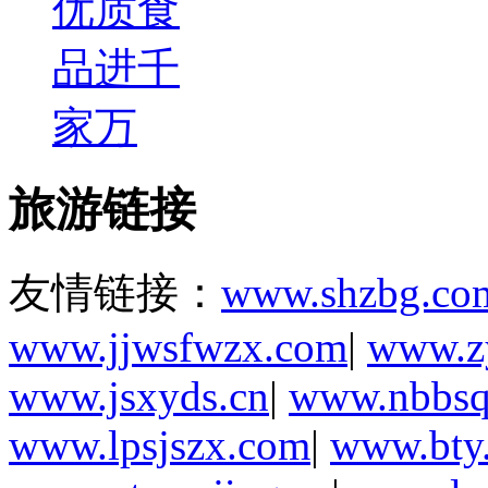
优质食
品进千
家万
旅游链接
友情链接：
www.shzbg.co
www.jjwsfwzx.com
|
www.zy
www.jsxyds.cn
|
www.nbbsq
www.lpsjszx.com
|
www.bty.