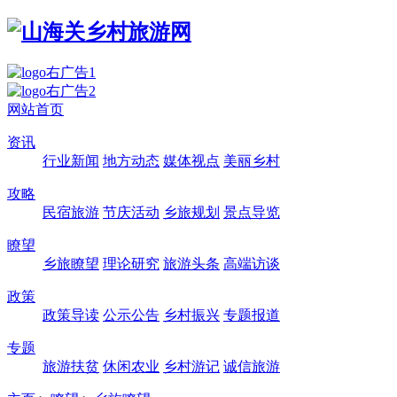
网站首页
资讯
行业新闻
地方动态
媒体视点
美丽乡村
攻略
民宿旅游
节庆活动
乡旅规划
景点导览
瞭望
乡旅瞭望
理论研究
旅游头条
高端访谈
政策
政策导读
公示公告
乡村振兴
专题报道
专题
旅游扶贫
休闲农业
乡村游记
诚信旅游