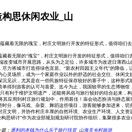
构思休闲农业_山
源，蕴藏着无限的瑰宝，村庄文明旅行开发的特征形式，值得咱们
着无限的“瑰宝”，村庄文明旅行开发的特征形式，值得咱们
城市开展思路，从头为之定位，许多城市为改进日薄西山的环
，尽力将城市打造得绿色宜居。“新农村田园主义年代”的降临，
调的心灵场所，成为一个家庭作业以外的舒适的社会交往、休
深沉见识，尤其是在一些民族特征保存较好的寨子中，这种形式
简单得到游客的认可与喜爱。迄今为止，我国较早的生态博物馆
利于维护文明遗产，还能将风俗与旅行较好的结合起来，构成
应用到村庄旅行规划中，作用甚佳！庙会动态扮演与静态展现
有些时分，像马戏、杂耍、舞蹈这些项目，游客能够参加进来
村庄文明，并协作村庄丰厚的自然环境、农业生产环境、人文资
构思研讨”作为农业部规划规划研讨院协作组织，集聚很多农业
一篇：
逐利的本钱为什么乐于旅行扶贫_山海关乡村旅游