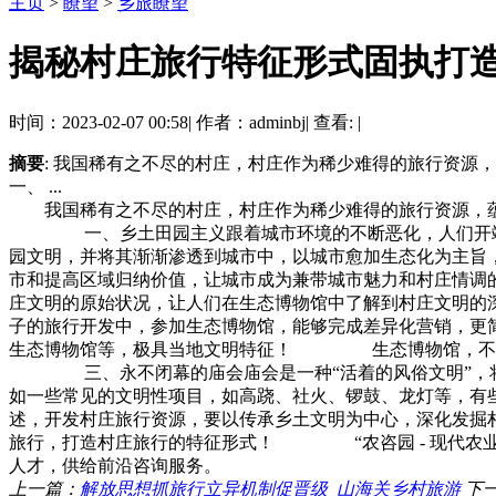
主页
>
瞭望
>
乡旅瞭望
揭秘村庄旅行特征形式固执打造
时间：2023-02-07 00:58
|
作者：adminbj
|
查看:
|
摘要
: 我国稀有之不尽的村庄，村庄作为稀少难得的旅行资
一、 ...
我国稀有之不尽的村庄，村庄作为稀少难得的旅行资源，蕴藏
一、乡土田园主义跟着城市环境的不断恶化，人们开端改变
园文明，并将其渐渐渗透到城市中，以城市愈加生态化为主旨
市和提高区域归纳价值，让城市成为兼带城市魅力和村庄情
庄文明的原始状况，让人们在生态博物馆中了解到村庄文明的
子的旅行开发中，参加生态博物馆，能够完成差异化营销，更
生态博物馆等，极具当地文明特征！ 生态博物馆，不只有
三、永不闭幕的庙会庙会是一种“活着的风俗文明”，将其
如一些常见的文明性项目，如高跷、社火、锣鼓、龙灯等，
述，开发村庄旅行资源，要以传承乡土文明为中心，深化发掘
旅行，打造村庄旅行的特征形式！ “农咨园 - 现代农业
人才，供给前沿咨询服务。
上一篇：
解放思想抓旅行立异机制促晋级_山海关乡村旅游
下