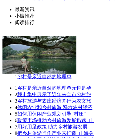
最新资讯
小编推荐
阅读排行
1
乡村是亲近自然的地理单
1
乡村是亲近自然的地理单元也是孕
2
我市集中展示了近年来全市乡村旅
3
乡村旅游与农庄经济并行为农文旅
4
休闲农业和乡村旅游 释放农村经济
5
如何用休闲产业规划引导“村庄”
6
政策市场推动乡村旅游发展迅速_山
7
用好用足政策 助力乡村旅游发展
8
把乡村旅游当作产业来打造_山海关