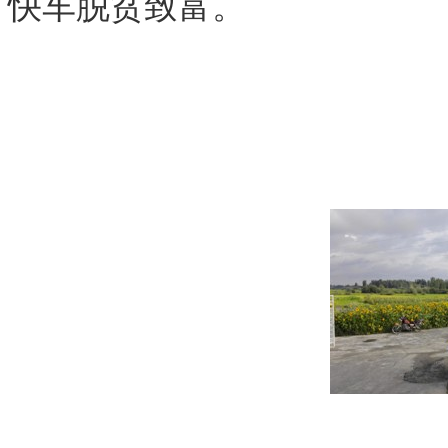
快车脱贫致富。