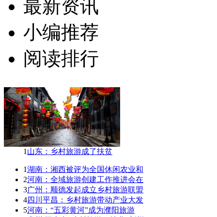
最新资讯
小编推荐
阅读排行
1
山东：乡村旅游成了扶贫
1
湖南：湘西被评为全国休闲农业和
2
河南：全域旅游创建工作推进会在
3
广州：顺德发起成立乡村旅游联盟
4
四川平昌：乡村旅游带动产业大发
5
河南：“五彩黄河”成为濮阳旅游