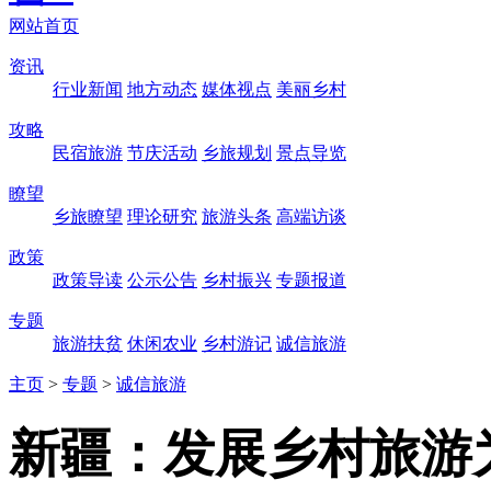
网站首页
资讯
行业新闻
地方动态
媒体视点
美丽乡村
攻略
民宿旅游
节庆活动
乡旅规划
景点导览
瞭望
乡旅瞭望
理论研究
旅游头条
高端访谈
政策
政策导读
公示公告
乡村振兴
专题报道
专题
旅游扶贫
休闲农业
乡村游记
诚信旅游
主页
>
专题
>
诚信旅游
新疆：发展乡村旅游